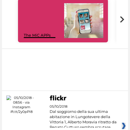
MiC
The MiC APPs
net
05/10/2018
Dal soggiorno della sua ultima
abitazione in Lungotevere della
Vittoria 1, Alberto Moravia ritratto da
Renato Guttuso sembra scrutare