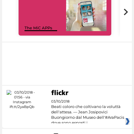
MiC
The MiC APPs
net
03/10/2018
Beati coloro che coltivano la voluttà
dell'attesa. — Jean Josipovici
Buongiorno dal Museo dell'#AraPacis
dove sono esposti i