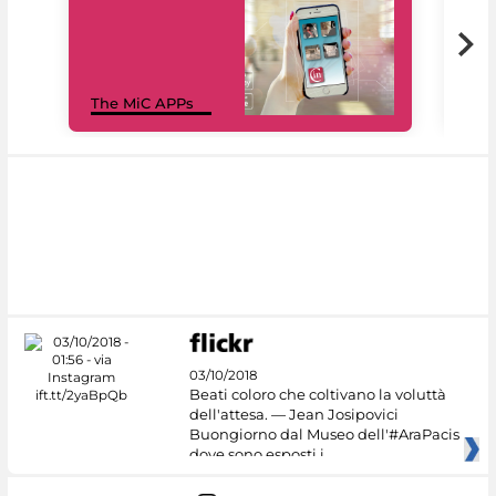
MiC
The MiC APPs
net
03/10/2018
Beati coloro che coltivano la voluttà
dell'attesa. — Jean Josipovici
Buongiorno dal Museo dell'#AraPacis
dove sono esposti i