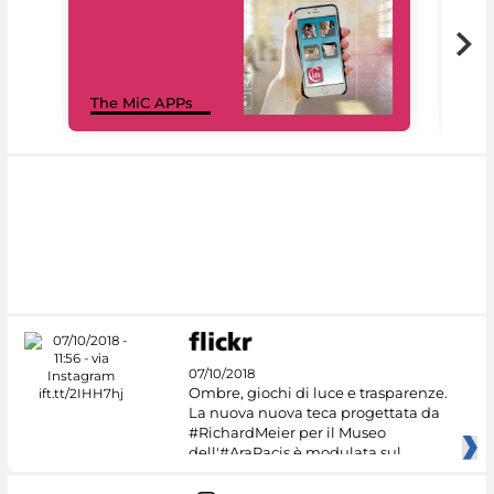
MiC
The MiC APPs
net
07/10/2018
Ombre, giochi di luce e trasparenze.
La nuova nuova teca progettata da
#RichardMeier per il Museo
dell'#AraPacis è modulata sul